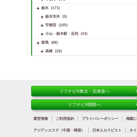
栃木
(171)
栃木市外
(5)
宇都宮
(105)
小山・栃木駅・足利
(43)
群馬
(88)
高崎
(29)
リフナビ®東北・北海道へ
リフナビ®関西へ
運営情報
ご利用規約
プライバシーポリシー
掲載に
アジアンエステ
（中国・韓国）
日本人
セラピスト
タイ