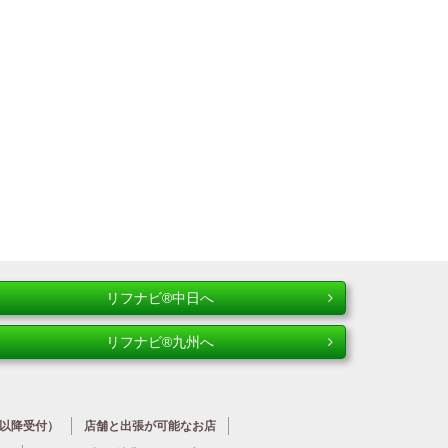
リフナビ®中日へ
リフナビ®九州へ
時以降受付）
店舗と出張が
可能なお店