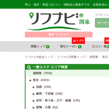
押上・曳舟・青砥 の口コミ・体験談も募集中です。全国各地の
リフレッ
キーワー
東京 リフナビ®
おトク!!
N
関東トップ
割引クーポン
口コミ一覧
リフナビ®総合トップ
リフナビ®関東トップ
南関東
東京
一般エステ エリア検索
南関東
(7936)
東京
(4301)
池袋
(150)
練馬・下赤塚
(106)
赤羽・東十条・王子・板橋
(145)
巣鴨・大塚
(52)