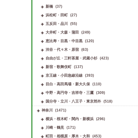
新橋
(37)
浜松町・田町
(27)
五反田・品川
(55)
大井町・大森・蒲田
(249)
恵比寿・目黒・中目黒
(120)
渋谷・代々木・原宿
(63)
自由が丘・三軒茶屋・武蔵小杉
(423)
新宿・歌舞伎町
(137)
京王線・小田急線沿線
(393)
目白・高田馬場・新大久保
(110)
中野・高円寺・吉祥寺・三鷹
(309)
国分寺・立川・八王子・東京郊外
(518)
神奈川
(1471)
横浜・桜木町・関内・新横浜
(296)
川崎・鶴見
(171)
町田・相模原・厚木・大和
(453)