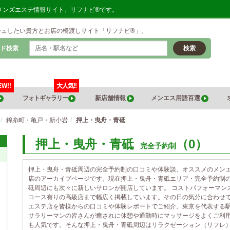
メンズエステ情報サイト、リフナビ®です。
シュしたい貴方とお店の橋渡しサイト「リフナビ®」。
ド検索
検索
EW!!
大人気!!
フォトギャラリー
新店舗情報
メンエス用語百選
錦糸町・亀戸・新小岩
押上・曳舟・青砥
押上・曳舟・青砥
（0）
完全予約制
押上・曳舟・青砥周辺の完全予約制の口コミや体験談、オススメのメン
店のアーカイブページです。現在押上・曳舟・青砥エリア・完全予約制
砥周辺にも次々に新しいサロンが開店しています。 コストパフォーマン
コース有りの高級店まで幅広く掲載しています。その日の気分に合わせ
エステ店を皆様からの口コミや体験レポートでご紹介。東京を代表する
サラリーマンの皆さんが癒されに休憩や通勤時にマッサージをよくご利
も人気です。そんな押上・曳舟・青砥周辺はリラクゼーション（リフレ