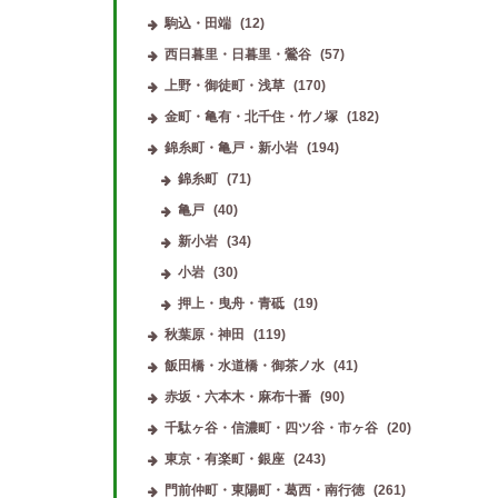
駒込・田端
(12)
西日暮里・日暮里・鶯谷
(57)
上野・御徒町・浅草
(170)
金町・亀有・北千住・竹ノ塚
(182)
錦糸町・亀戸・新小岩
(194)
錦糸町
(71)
亀戸
(40)
新小岩
(34)
小岩
(30)
押上・曳舟・青砥
(19)
秋葉原・神田
(119)
飯田橋・水道橋・御茶ノ水
(41)
赤坂・六本木・麻布十番
(90)
千駄ヶ谷・信濃町・四ツ谷・市ヶ谷
(20)
東京・有楽町・銀座
(243)
門前仲町・東陽町・葛西・南行徳
(261)