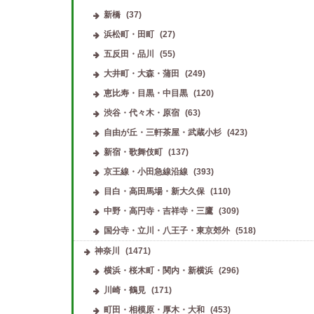
新橋
(37)
浜松町・田町
(27)
五反田・品川
(55)
大井町・大森・蒲田
(249)
恵比寿・目黒・中目黒
(120)
渋谷・代々木・原宿
(63)
自由が丘・三軒茶屋・武蔵小杉
(423)
新宿・歌舞伎町
(137)
京王線・小田急線沿線
(393)
目白・高田馬場・新大久保
(110)
中野・高円寺・吉祥寺・三鷹
(309)
国分寺・立川・八王子・東京郊外
(518)
神奈川
(1471)
横浜・桜木町・関内・新横浜
(296)
川崎・鶴見
(171)
町田・相模原・厚木・大和
(453)