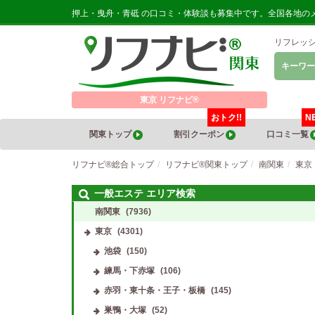
押上・曳舟・青砥 の口コミ・体験談も募集中です。全国各地の
リフレッ
キーワー
東京 リフナビ®
おトク!!
N
関東トップ
割引クーポン
口コミ一覧
リフナビ®総合トップ
リフナビ®関東トップ
南関東
東京
一般エステ エリア検索
南関東
(7936)
東京
(4301)
池袋
(150)
練馬・下赤塚
(106)
赤羽・東十条・王子・板橋
(145)
巣鴨・大塚
(52)