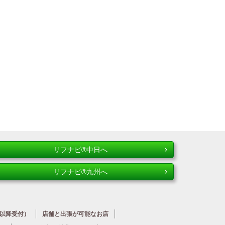
リフナビ®中日へ
リフナビ®九州へ
時以降受付）
店舗と出張が
可能なお店