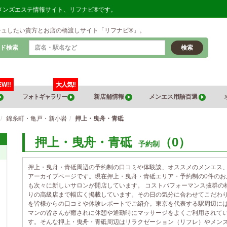
メンズエステ情報サイト、リフナビ®です。
シュしたい貴方とお店の橋渡しサイト「リフナビ®」。
ド検索
検索
EW!!
大人気!!
フォトギャラリー
新店舗情報
メンエス用語百選
錦糸町・亀戸・新小岩
押上・曳舟・青砥
押上・曳舟・青砥
（0）
予約制
押上・曳舟・青砥周辺の予約制の口コミや体験談、オススメのメンエス
アーカイブページです。現在押上・曳舟・青砥エリア・予約制の0件の
も次々に新しいサロンが開店しています。 コストパフォーマンス抜群の
りの高級店まで幅広く掲載しています。その日の気分に合わせてこだわ
を皆様からの口コミや体験レポートでご紹介。東京を代表する駅周辺に
マンの皆さんが癒されに休憩や通勤時にマッサージをよくご利用されて
す。そんな押上・曳舟・青砥周辺はリラクゼーション（リフレ）やメン