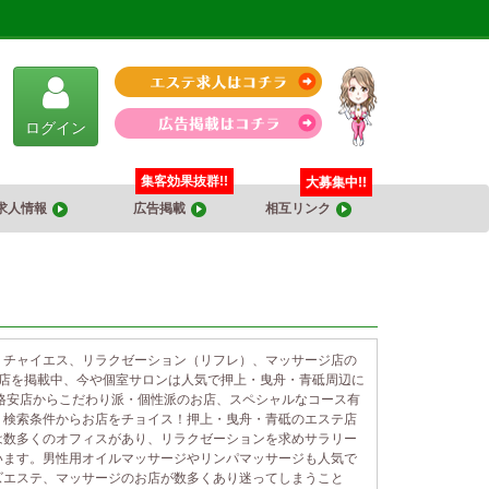
ログイン
集客効果抜群!!
大募集中!!
求人情報
広告掲載
相互リンク
、チャイエス、リラクゼーション（リフレ）、マッサージ店の
お店を掲載中、今や個室サロンは人気で押上・曳舟・青砥周辺に
格安店からこだわり派・個性派のお店、スペシャルなコース有
り検索条件からお店をチョイス！押上・曳舟・青砥のエステ店
は数多くのオフィスがあり、リラクゼーションを求めサラリー
います。男性用オイルマッサージやリンパマッサージも人気で
ズエステ、マッサージのお店が数多くあり迷ってしまうこと