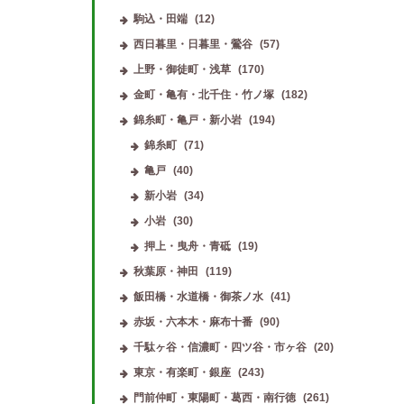
駒込・田端
(12)
西日暮里・日暮里・鶯谷
(57)
上野・御徒町・浅草
(170)
金町・亀有・北千住・竹ノ塚
(182)
錦糸町・亀戸・新小岩
(194)
錦糸町
(71)
亀戸
(40)
新小岩
(34)
小岩
(30)
押上・曳舟・青砥
(19)
秋葉原・神田
(119)
飯田橋・水道橋・御茶ノ水
(41)
赤坂・六本木・麻布十番
(90)
千駄ヶ谷・信濃町・四ツ谷・市ヶ谷
(20)
東京・有楽町・銀座
(243)
門前仲町・東陽町・葛西・南行徳
(261)