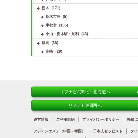
栃木
(171)
栃木市外
(5)
宇都宮
(105)
小山・栃木駅・足利
(43)
群馬
(88)
高崎
(29)
リフナビ®東北・北海道へ
リフナビ®関西へ
運営情報
ご利用規約
プライバシーポリシー
掲載に
アジアンエステ
（中国・韓国）
日本人
セラピスト
タイ