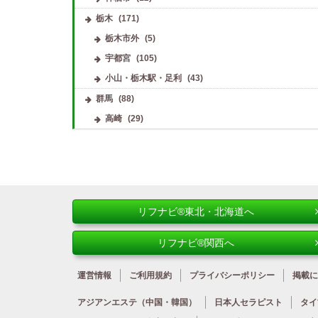
栃木
(171)
栃木市外
(5)
宇都宮
(105)
小山・栃木駅・足利
(43)
群馬
(88)
高崎
(29)
リフナビ®東北・北海道へ
リフナビ®関西へ
運営情報
ご利用規約
プライバシーポリシー
掲載に
アジアンエステ
（中国・韓国）
日本人
セラピスト
タイ