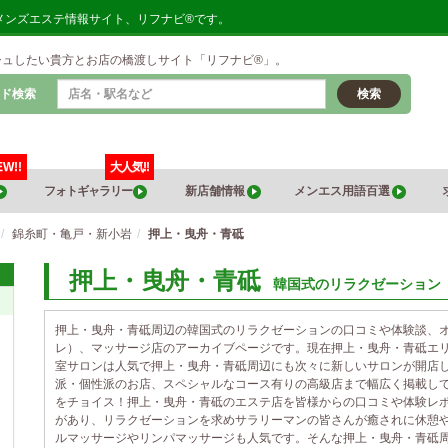
メンズエステ情報サイト、リフナビ®です。
シュしたい貴方とお店の橋渡しサイト「リフナビ®」。
ド検索
検索
EW!!
大人気!!
フォトギャラリー
新店舗情報
メンエス用語百選
錦糸町・亀戸・新小岩
押上・曳舟・青砥
押上・曳舟・青砥
韓国式のリラクゼーション
押上・曳舟・青砥周辺の韓国式のリラクゼーションの口コミや体験談、
レ）、マッサージ店のアーカイブページです。現在押上・曳舟・青砥エ
室サロンは人気で押上・曳舟・青砥周辺にも次々に新しいサロンが開店し
派・個性派のお店、スペシャルなコース有りの高級店まで幅広く掲載し
をチョイス！押上・曳舟・青砥のエステ店を皆様からの口コミや体験レ
があり、リラクゼーションを求めサラリーマンの皆さんが癒されに休憩
ルマッサージやリンパマッサージも人気です。そんな押上・曳舟・青砥