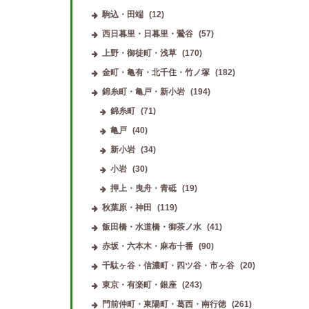
駒込・田端
(12)
西日暮里・日暮里・鶯谷
(57)
上野・御徒町・浅草
(170)
金町・亀有・北千住・竹ノ塚
(182)
錦糸町・亀戸・新小岩
(194)
錦糸町
(71)
亀戸
(40)
新小岩
(34)
小岩
(30)
押上・曳舟・青砥
(19)
秋葉原・神田
(119)
飯田橋・水道橋・御茶ノ水
(41)
赤坂・六本木・麻布十番
(90)
千駄ヶ谷・信濃町・四ツ谷・市ヶ谷
(20)
東京・有楽町・銀座
(243)
門前仲町・東陽町・葛西・南行徳
(261)