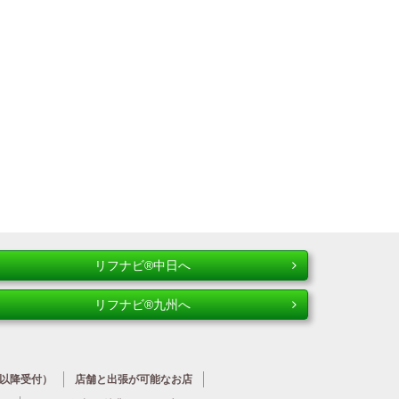
リフナビ®中日へ
リフナビ®九州へ
時以降受付）
店舗と出張が
可能なお店