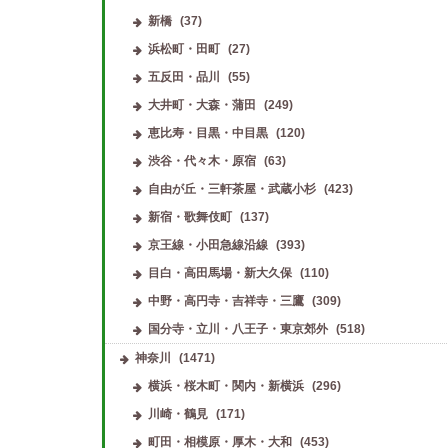
新橋
(37)
浜松町・田町
(27)
五反田・品川
(55)
大井町・大森・蒲田
(249)
恵比寿・目黒・中目黒
(120)
渋谷・代々木・原宿
(63)
自由が丘・三軒茶屋・武蔵小杉
(423)
新宿・歌舞伎町
(137)
京王線・小田急線沿線
(393)
目白・高田馬場・新大久保
(110)
中野・高円寺・吉祥寺・三鷹
(309)
国分寺・立川・八王子・東京郊外
(518)
神奈川
(1471)
横浜・桜木町・関内・新横浜
(296)
川崎・鶴見
(171)
町田・相模原・厚木・大和
(453)