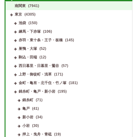
南関東
(7941)
東京
(4305)
池袋
(150)
練馬・下赤塚
(106)
赤羽・東十条・王子・板橋
(145)
巣鴨・大塚
(52)
駒込・田端
(12)
西日暮里・日暮里・鶯谷
(57)
上野・御徒町・浅草
(171)
金町・亀有・北千住・竹ノ塚
(181)
錦糸町・亀戸・新小岩
(195)
錦糸町
(71)
亀戸
(41)
新小岩
(34)
小岩
(30)
押上・曳舟・青砥
(19)