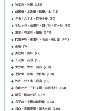
秋葉原・神田
(119)
飯田橋・水道橋・御茶ノ水
(41)
赤坂・六本木・麻布十番
(90)
千駄ヶ谷・信濃町・四ツ谷・市ヶ谷
(20)
東京・有楽町・銀座
(243)
門前仲町・東陽町・葛西・南行徳
(261)
新橋
(37)
浜松町・田町
(27)
五反田・品川
(56)
大井町・大森・蒲田
(250)
恵比寿・目黒・中目黒
(120)
渋谷・代々木・原宿
(63)
自由が丘・三軒茶屋・武蔵小杉
(423)
新宿・歌舞伎町
(137)
京王線・小田急線沿線
(393)
目白・高田馬場・新大久保
(110)