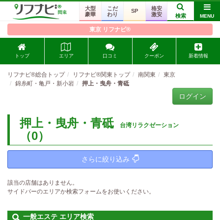
大型
こだ
格安
SP
豪華
わり
激安
検索
MENU
東京 リフナビ®
トップ
エリア
口コミ
クーポン
新着情報
リフナビ®総合トップ
リフナビ®関東トップ
南関東
東京
錦糸町・亀戸・新小岩
押上・曳舟・青砥
ログイン
押上・曳舟・青砥
台湾リラクゼーション
（0）
さらに絞り込み
該当の店舗はありません。
サイドバーのエリアか検索フォームをお使いください。
一般エステ エリア検索