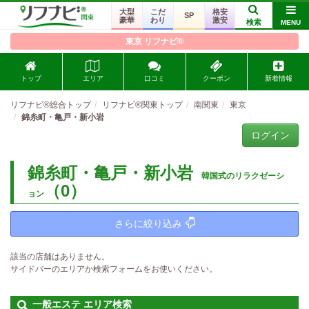
大型
こだ
格安
SP
豪華
わり
激安
検索
MENU
東京 リフナビ®
トップ
エリア
口コミ
クーポン
新着情報
リフナビ®総合トップ
リフナビ®関東トップ
南関東
東京
錦糸町・亀戸・新小岩
ログイン
錦糸町・亀戸・新小岩
韓国式のリラクゼーシ
（0）
ョン
さらに絞り込み
該当の店舗はありません。
サイドバーのエリアか検索フォームをお使いください。
一般エステ エリア検索