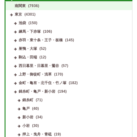
南関東
(7936)
東京
(4301)
池袋
(150)
練馬・下赤塚
(106)
赤羽・東十条・王子・板橋
(145)
巣鴨・大塚
(52)
駒込・田端
(12)
西日暮里・日暮里・鶯谷
(57)
上野・御徒町・浅草
(170)
金町・亀有・北千住・竹ノ塚
(182)
錦糸町・亀戸・新小岩
(194)
錦糸町
(71)
亀戸
(40)
新小岩
(34)
小岩
(30)
押上・曳舟・青砥
(19)