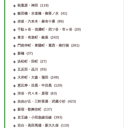
秋葉原・神田
(119)
飯田橋・水道橋・御茶ノ水
(41)
赤坂・六本木・麻布十番
(90)
千駄ヶ谷・信濃町・四ツ谷・市ヶ谷
(20)
東京・有楽町・銀座
(243)
門前仲町・東陽町・葛西・南行徳
(261)
新橋
(37)
浜松町・田町
(27)
五反田・品川
(55)
大井町・大森・蒲田
(249)
恵比寿・目黒・中目黒
(120)
渋谷・代々木・原宿
(63)
自由が丘・三軒茶屋・武蔵小杉
(423)
新宿・歌舞伎町
(137)
京王線・小田急線沿線
(393)
目白・高田馬場・新大久保
(110)