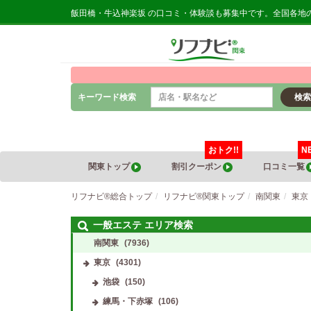
飯田橋・牛込神楽坂 の口コミ・体験談も募集中です。全国各地
キーワード検索
検索
おトク!!
N
関東トップ
割引クーポン
口コミ一覧
リフナビ®総合トップ
リフナビ®関東トップ
南関東
東京
一般エステ エリア検索
南関東
(7936)
東京
(4301)
池袋
(150)
練馬・下赤塚
(106)