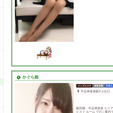
かぐら姫
メンズエステ
深夜営業
日本人
牛込神楽坂駅A３出口
飯田橋・牛込神楽坂 エリ
ピスト ルーム でのご案内です