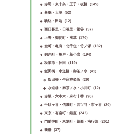
赤羽・東十条・王子・板橋
(145)
巣鴨・大塚
(52)
駒込・田端
(12)
西日暮里・日暮里・鶯谷
(57)
上野・御徒町・浅草
(170)
金町・亀有・北千住・竹ノ塚
(182)
錦糸町・亀戸・新小岩
(194)
秋葉原・神田
(119)
飯田橋・水道橋・御茶ノ水
(41)
飯田橋・牛込神楽坂
(29)
水道橋・御茶ノ水・小川町
(12)
赤坂・六本木・麻布十番
(90)
千駄ヶ谷・信濃町・四ツ谷・市ヶ谷
(20)
東京・有楽町・銀座
(243)
門前仲町・東陽町・葛西・南行徳
(261)
新橋
(37)