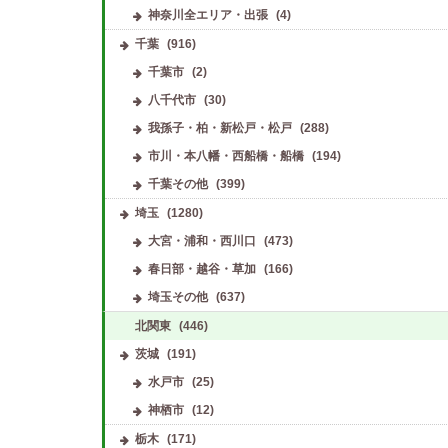
神奈川全エリア・出張
(4)
千葉
(916)
千葉市
(2)
八千代市
(30)
我孫子・柏・新松戸・松戸
(288)
市川・本八幡・西船橋・船橋
(194)
千葉その他
(399)
埼玉
(1280)
大宮・浦和・西川口
(473)
春日部・越谷・草加
(166)
埼玉その他
(637)
北関東
(446)
茨城
(191)
水戸市
(25)
神栖市
(12)
栃木
(171)