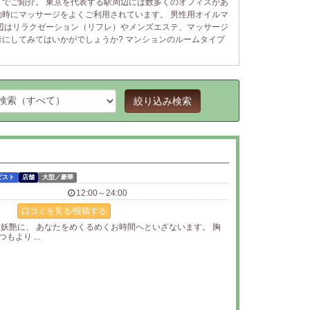
でご紹介。 東京を代表する駅周辺には数多くのオフィスがあ
時にマッサージをよくご利用されています。 男性用オイルマ
辺はリラクゼーション（リフレ）やメンズエステ、マッサージ
にしてみてはいかがでしょうか? マンションのルームタイプ
絞り込み検索
ピスト
店舗
大型／豪華
12:00～24:00
口コミを見る/投稿する
に妖艶に、 あなたをめくるめくお時間へといざないます。 胸
より ...