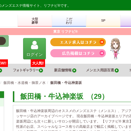
のメンズエステ情報サイト、リフナビ®です。
大型
こだ
SP
豪華
わり
東京 リフナビ®
ログイン
EW!!
大人気!!
フォトギャラリー
新店舗情報
メンエス用語百選
飯田橋・水道橋・御茶ノ水
飯田橋・牛込神楽坂
飯田橋・牛込神楽坂
（29）
飯田橋・牛込神楽坂周辺のオススメのメンズエステ（メンエス）、アジ
ッサージ店のアーカイブページです。 現在飯田橋・牛込神楽坂エリアの
楽坂周辺にも次々に新しいサロンが開店しています。 【リフナビ® 東
性派のお店、スペシャルなコース有りの高級店まで幅広く掲載しています