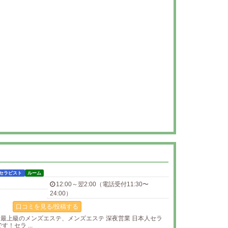
セラピスト
ルーム
12:00～翌2:00（電話受付11:30〜
24:00）
口コミを見る/投稿する
ア最上級のメンズエステ、メンズエステ 深夜営業 日本人セラ
！セラ ...