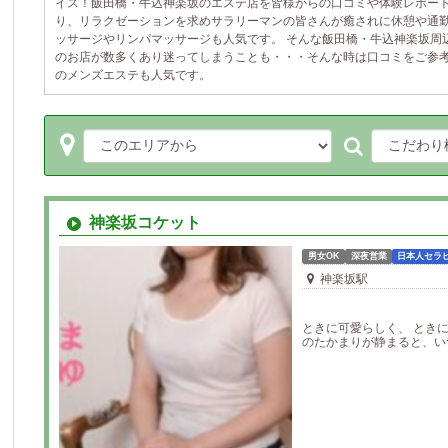
イス！飯田橋・牛込神楽坂のエステ店を皆様からの口コミや体験レポート
り、リラクゼーションを求めサラリーマンの皆さんが癒されに休憩や通勤
ッサージやリンパマッサージも人気です。 そんな飯田橋・牛込神楽坂周
のお店が数多くあり迷ってしまうことも・・・そんな時は口コミをご参考
のメンズエステも人気です。
神楽坂コケット
男女OK
深夜営業
日本人セラ
神楽坂駅
ときに可愛らしく、 とき
のたかまりが静まると、いつも