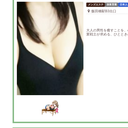
メンズエステ
深夜営業
日本人
飯田橋駅B3出口
大人の男性を癒すことを、
業戦士が求める、ひとときの