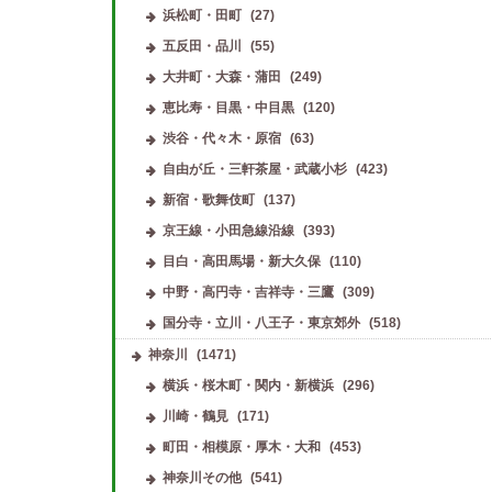
浜松町・田町
(27)
五反田・品川
(55)
大井町・大森・蒲田
(249)
恵比寿・目黒・中目黒
(120)
渋谷・代々木・原宿
(63)
自由が丘・三軒茶屋・武蔵小杉
(423)
新宿・歌舞伎町
(137)
京王線・小田急線沿線
(393)
目白・高田馬場・新大久保
(110)
中野・高円寺・吉祥寺・三鷹
(309)
国分寺・立川・八王子・東京郊外
(518)
神奈川
(1471)
横浜・桜木町・関内・新横浜
(296)
川崎・鶴見
(171)
町田・相模原・厚木・大和
(453)
神奈川その他
(541)