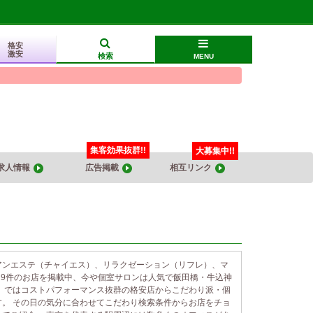
格安
激安
検索
MENU
集客効果抜群!!
大募集中!!
求人情報
広告掲載
相互リンク
アンエステ（チャイエス）、リラクゼーション（リフレ）、マ
29件のお店を掲載中、今や個室サロンは人気で飯田橋・牛込神
京】ではコストパフォーマンス抜群の格安店からこだわり派・個
。 その日の気分に合わせてこだわり検索条件からお店をチョ