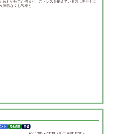
も疲れや疲労が溜まり、ストレスを抱えている方は男性も女
関係なくお客様と ...
ピスト
完全個室
店舗
11:00〜23:30（受付時間10:30～