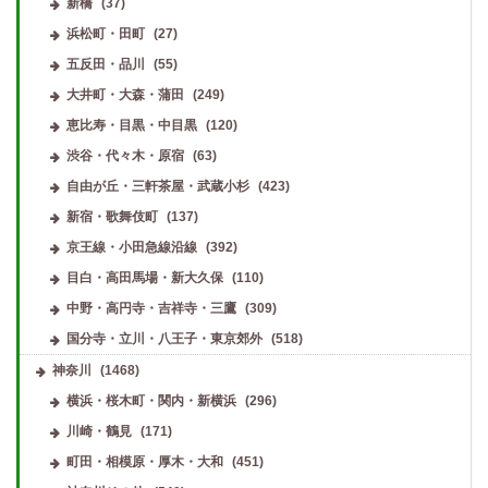
新橋
(37)
浜松町・田町
(27)
五反田・品川
(55)
大井町・大森・蒲田
(249)
恵比寿・目黒・中目黒
(120)
渋谷・代々木・原宿
(63)
自由が丘・三軒茶屋・武蔵小杉
(423)
新宿・歌舞伎町
(137)
京王線・小田急線沿線
(392)
目白・高田馬場・新大久保
(110)
中野・高円寺・吉祥寺・三鷹
(309)
国分寺・立川・八王子・東京郊外
(518)
神奈川
(1468)
横浜・桜木町・関内・新横浜
(296)
川崎・鶴見
(171)
町田・相模原・厚木・大和
(451)