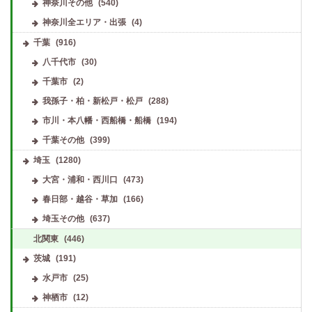
神奈川その他
(540)
神奈川全エリア・出張
(4)
千葉
(916)
八千代市
(30)
千葉市
(2)
我孫子・柏・新松戸・松戸
(288)
市川・本八幡・西船橋・船橋
(194)
千葉その他
(399)
埼玉
(1280)
大宮・浦和・西川口
(473)
春日部・越谷・草加
(166)
埼玉その他
(637)
北関東
(446)
茨城
(191)
水戸市
(25)
神栖市
(12)