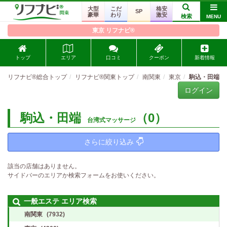
大型
こだ
格安
SP
豪華
わり
激安
検索
MENU
東京 リフナビ®
トップ
エリア
口コミ
クーポン
新着情報
リフナビ®総合トップ
リフナビ®関東トップ
南関東
東京
駒込・田端
ログイン
駒込・田端
（0）
台湾式マッサージ
さらに絞り込み
該当の店舗はありません。
サイドバーのエリアか検索フォームをお使いください。
一般エステ エリア検索
南関東
(7932)