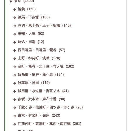
東京
(4300)
池袋
(150)
練馬・下赤塚
(106)
赤羽・東十条・王子・板橋
(145)
巣鴨・大塚
(52)
駒込・田端
(12)
西日暮里・日暮里・鶯谷
(57)
上野・御徒町・浅草
(170)
金町・亀有・北千住・竹ノ塚
(182)
錦糸町・亀戸・新小岩
(194)
秋葉原・神田
(119)
飯田橋・水道橋・御茶ノ水
(41)
赤坂・六本木・麻布十番
(90)
千駄ヶ谷・信濃町・四ツ谷・市ヶ谷
(20)
東京・有楽町・銀座
(243)
門前仲町・東陽町・葛西・南行徳
(261)