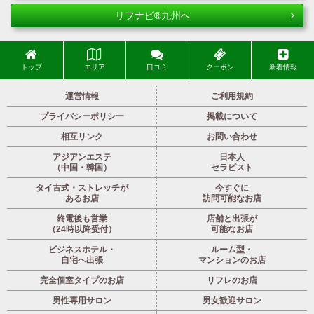
リフナビ®九州へ
トップ
エリア
口コミ
クーポン
新着情報
運営情報
ご利用規約
プライバシーポリシー
掲載について
相互リンク
お問い合わせ
アジアンエステ
日本人
（中国・韓国）
セラピスト
タイ古式・ストレッチが
今すぐに
あるお店
訪問可能なお店
終電後も営業
店舗と出張が
（24時以降受付）
可能なお店
ビジネスホテル・
ルーム型・
自宅へ出張
マンションのお店
完全個室タイプのお店
リフレのお店
男性専用サロン
男女歓迎サロン