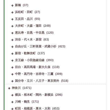
新橋
(37)
浜松町・田町
(27)
五反田・品川
(55)
大井町・大森・蒲田
(249)
恵比寿・目黒・中目黒
(120)
渋谷・代々木・原宿
(63)
自由が丘・三軒茶屋・武蔵小杉
(423)
新宿・歌舞伎町
(137)
京王線・小田急線沿線
(393)
目白・高田馬場・新大久保
(110)
中野・高円寺・吉祥寺・三鷹
(309)
国分寺・立川・八王子・東京郊外
(518)
神奈川
(1471)
横浜・桜木町・関内・新横浜
(296)
川崎・鶴見
(171)
町田・相模原・厚木・大和
(453)