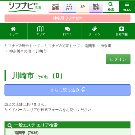
大型
こだ
格安
SP
豪華
わり
激安
検索
MENU
神奈川 リフナビ®
トップ
エリア
口コミ
クーポン
新着情報
リフナビ®総合トップ
リフナビ®関東トップ
南関東
神奈川
神奈川その他
川崎市
ログイン
川崎市
（0）
その他
さらに絞り込み
該当の店舗はありません。
サイドバーのエリアか検索フォームをお使いください。
一般エステ エリア検索
南関東
(7936)