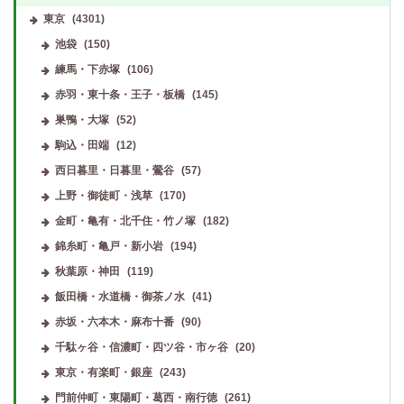
東京
(4301)
池袋
(150)
練馬・下赤塚
(106)
赤羽・東十条・王子・板橋
(145)
巣鴨・大塚
(52)
駒込・田端
(12)
西日暮里・日暮里・鶯谷
(57)
上野・御徒町・浅草
(170)
金町・亀有・北千住・竹ノ塚
(182)
錦糸町・亀戸・新小岩
(194)
秋葉原・神田
(119)
飯田橋・水道橋・御茶ノ水
(41)
赤坂・六本木・麻布十番
(90)
千駄ヶ谷・信濃町・四ツ谷・市ヶ谷
(20)
東京・有楽町・銀座
(243)
門前仲町・東陽町・葛西・南行徳
(261)