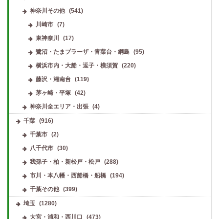
神奈川その他
(541)
川崎市
(7)
東神奈川
(17)
鷺沼・たまプラーザ・青葉台・綱島
(95)
横浜市内・大船・逗子・横須賀
(220)
藤沢・湘南台
(119)
茅ヶ崎・平塚
(42)
神奈川全エリア・出張
(4)
千葉
(916)
千葉市
(2)
八千代市
(30)
我孫子・柏・新松戸・松戸
(288)
市川・本八幡・西船橋・船橋
(194)
千葉その他
(399)
埼玉
(1280)
大宮・浦和・西川口
(473)