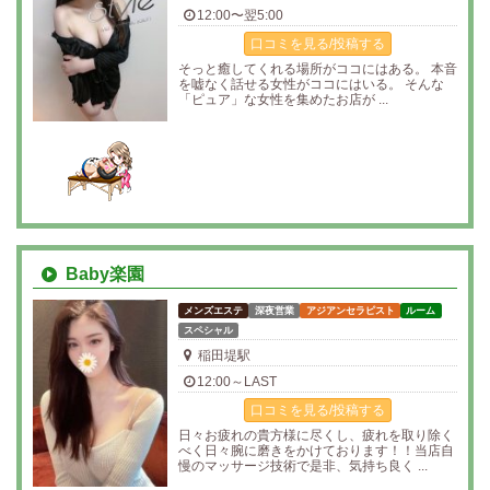
12:00〜翌5:00
口コミを見る/投稿する
そっと癒してくれる場所がココにはある。 本音
を嘘なく話せる女性がココにはいる。 そんな
「ピュア」な女性を集めたお店が ...
Baby楽園
メンズエステ
深夜営業
アジアンセラピスト
ルーム
スペシャル
稲田堤駅
12:00～LAST
口コミを見る/投稿する
日々お疲れの貴方様に尽くし、疲れを取り除く
べく日々腕に磨きをかけております！！当店自
慢のマッサージ技術で是非、気持ち良く ...