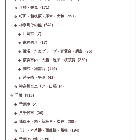
川崎・鶴見
(171)
町田・相模原・厚木・大和
(453)
神奈川その他
(541)
川崎市
(7)
東神奈川
(17)
鷺沼・たまプラーザ・青葉台・綱島
(95)
横浜市内・大船・逗子・横須賀
(220)
藤沢・湘南台
(119)
茅ヶ崎・平塚
(42)
神奈川全エリア・出張
(4)
千葉
(916)
千葉市
(2)
八千代市
(30)
我孫子・柏・新松戸・松戸
(288)
市川・本八幡・西船橋・船橋
(194)
千葉その他
(399)