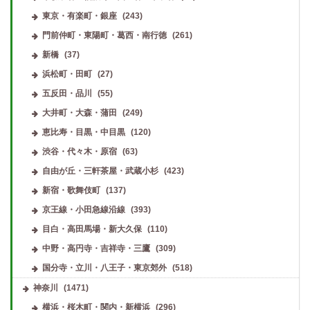
東京・有楽町・銀座
(243)
門前仲町・東陽町・葛西・南行徳
(261)
新橋
(37)
浜松町・田町
(27)
五反田・品川
(55)
大井町・大森・蒲田
(249)
恵比寿・目黒・中目黒
(120)
渋谷・代々木・原宿
(63)
自由が丘・三軒茶屋・武蔵小杉
(423)
新宿・歌舞伎町
(137)
京王線・小田急線沿線
(393)
目白・高田馬場・新大久保
(110)
中野・高円寺・吉祥寺・三鷹
(309)
国分寺・立川・八王子・東京郊外
(518)
神奈川
(1471)
横浜・桜木町・関内・新横浜
(296)