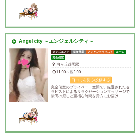
Angel city ～エンジェルシティ～
メンズエステ
深夜営業
アジアンセラピスト
ルーム
完全個室
向ヶ丘遊園駅
11:00～翌2:00
口コミを見る/投稿する
完全個室のプライベート空間で、厳選されたセ
ラピストによるリラクゼーションマッサージで
最高の癒しと至福な時間を貴方にお届け ...