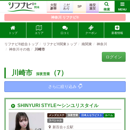
大型
こだ
格安
SP
豪華
わり
激安
検索
MENU
神奈川 リフナビ®
トップ
エリア
口コミ
クーポン
新着情報
リフナビ®総合トップ
リフナビ®関東トップ
南関東
神奈川
神奈川その他
川崎市
ログイン
川崎市
（7）
深夜営業
さらに絞り込み
SHINYURI STYLE〜シンユリスタイル
メンズエステ
深夜営業
日本人セラピスト
ルーム
スペシャル
新百合ヶ丘駅