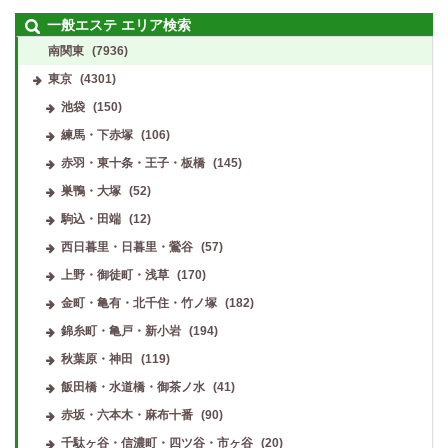
一般エステ エリア検索
南関東
(7936)
東京
(4301)
池袋
(150)
練馬・下赤塚
(106)
赤羽・東十条・王子・板橋
(145)
巣鴨・大塚
(52)
駒込・田端
(12)
西日暮里・日暮里・鶯谷
(57)
上野・御徒町・浅草
(170)
金町・亀有・北千住・竹ノ塚
(182)
錦糸町・亀戸・新小岩
(194)
秋葉原・神田
(119)
飯田橋・水道橋・御茶ノ水
(41)
赤坂・六本木・麻布十番
(90)
千駄ヶ谷・信濃町・四ツ谷・市ヶ谷
(20)