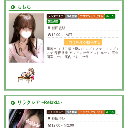
ももち
メンズエステ
深夜営業
アジアンセラピスト
ルーム
完全個室
稲田堤駅
12:00～LAST
口コミを見る/投稿する
川崎市 エリア最上級のメンズエステ、メンズエ
ステ 深夜営業 アジアンセラピスト ルーム 完全
個室 でのご案内です！セラ ...
リラクシア ~Relaxia~
メンズエステ
深夜営業
アジアンセラピスト
ルーム
稲田堤駅
12:00～翌2:00