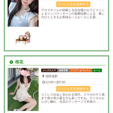
口コミを見る/投稿する
アロマオイルの効能と当店自慢のセラピストに
よるリンパマッサージの相乗効果による、癒し
のひとときをお客様お一人お一人にお届 ...
桜花
メンズエステ
深夜営業
アジアンセラピスト
ルーム
稲田堤駅
12:00〜翌5:00
口コミを見る/投稿する
ストレス社会と言われる現代、スマホのヤリ過
ぎで肩や首が凝る方も多いですね。デジタルか
ら少し離れ、当店のマッサージで本来の ...