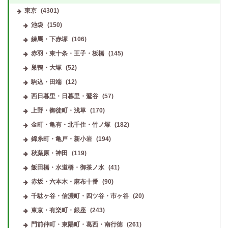
東京
(4301)
池袋
(150)
練馬・下赤塚
(106)
赤羽・東十条・王子・板橋
(145)
巣鴨・大塚
(52)
駒込・田端
(12)
西日暮里・日暮里・鶯谷
(57)
上野・御徒町・浅草
(170)
金町・亀有・北千住・竹ノ塚
(182)
錦糸町・亀戸・新小岩
(194)
秋葉原・神田
(119)
飯田橋・水道橋・御茶ノ水
(41)
赤坂・六本木・麻布十番
(90)
千駄ヶ谷・信濃町・四ツ谷・市ヶ谷
(20)
東京・有楽町・銀座
(243)
門前仲町・東陽町・葛西・南行徳
(261)