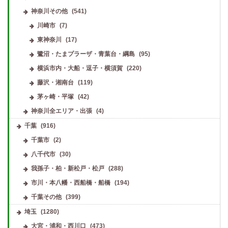
神奈川その他
(541)
川崎市
(7)
東神奈川
(17)
鷺沼・たまプラーザ・青葉台・綱島
(95)
横浜市内・大船・逗子・横須賀
(220)
藤沢・湘南台
(119)
茅ヶ崎・平塚
(42)
神奈川全エリア・出張
(4)
千葉
(916)
千葉市
(2)
八千代市
(30)
我孫子・柏・新松戸・松戸
(288)
市川・本八幡・西船橋・船橋
(194)
千葉その他
(399)
埼玉
(1280)
大宮・浦和・西川口
(473)