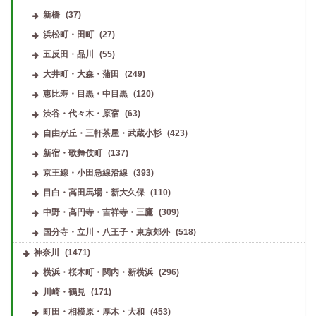
新橋
(37)
浜松町・田町
(27)
五反田・品川
(55)
大井町・大森・蒲田
(249)
恵比寿・目黒・中目黒
(120)
渋谷・代々木・原宿
(63)
自由が丘・三軒茶屋・武蔵小杉
(423)
新宿・歌舞伎町
(137)
京王線・小田急線沿線
(393)
目白・高田馬場・新大久保
(110)
中野・高円寺・吉祥寺・三鷹
(309)
国分寺・立川・八王子・東京郊外
(518)
神奈川
(1471)
横浜・桜木町・関内・新横浜
(296)
川崎・鶴見
(171)
町田・相模原・厚木・大和
(453)