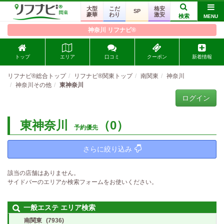
大型
こだ
格安
SP
豪華
わり
激安
検索
MENU
神奈川 リフナビ®
トップ
エリア
口コミ
クーポン
新着情報
リフナビ®総合トップ
リフナビ®関東トップ
南関東
神奈川
神奈川その他
東神奈川
ログイン
東神奈川
（0）
予約優先
さらに絞り込み
該当の店舗はありません。
サイドバーのエリアか検索フォームをお使いください。
一般エステ エリア検索
南関東
(7936)