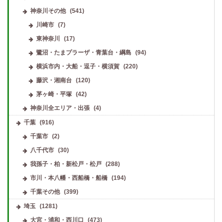
神奈川その他
(541)
川崎市
(7)
東神奈川
(17)
鷺沼・たまプラーザ・青葉台・綱島
(94)
横浜市内・大船・逗子・横須賀
(220)
藤沢・湘南台
(120)
茅ヶ崎・平塚
(42)
神奈川全エリア・出張
(4)
千葉
(916)
千葉市
(2)
八千代市
(30)
我孫子・柏・新松戸・松戸
(288)
市川・本八幡・西船橋・船橋
(194)
千葉その他
(399)
埼玉
(1281)
大宮・浦和・西川口
(473)