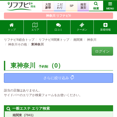
大型
こだ
格安
SP
豪華
わり
激安
検索
MENU
神奈川 リフナビ®
トップ
エリア
口コミ
クーポン
新着情報
リフナビ®総合トップ
リフナビ®関東トップ
南関東
神奈川
神奈川その他
東神奈川
ログイン
東神奈川
（0）
予約制
さらに絞り込み
該当の店舗はありません。
サイドバーのエリアか検索フォームをお使いください。
一般エステ エリア検索
南関東
(7941)