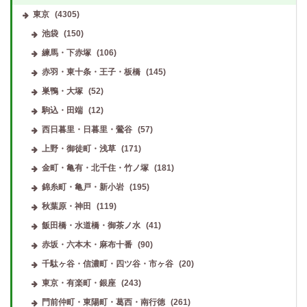
東京
(4305)
池袋
(150)
練馬・下赤塚
(106)
赤羽・東十条・王子・板橋
(145)
巣鴨・大塚
(52)
駒込・田端
(12)
西日暮里・日暮里・鶯谷
(57)
上野・御徒町・浅草
(171)
金町・亀有・北千住・竹ノ塚
(181)
錦糸町・亀戸・新小岩
(195)
秋葉原・神田
(119)
飯田橋・水道橋・御茶ノ水
(41)
赤坂・六本木・麻布十番
(90)
千駄ヶ谷・信濃町・四ツ谷・市ヶ谷
(20)
東京・有楽町・銀座
(243)
門前仲町・東陽町・葛西・南行徳
(261)