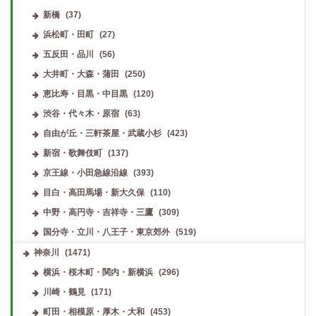
新橋
(37)
浜松町・田町
(27)
五反田・品川
(56)
大井町・大森・蒲田
(250)
恵比寿・目黒・中目黒
(120)
渋谷・代々木・原宿
(63)
自由が丘・三軒茶屋・武蔵小杉
(423)
新宿・歌舞伎町
(137)
京王線・小田急線沿線
(393)
目白・高田馬場・新大久保
(110)
中野・高円寺・吉祥寺・三鷹
(309)
国分寺・立川・八王子・東京郊外
(519)
神奈川
(1471)
横浜・桜木町・関内・新横浜
(296)
川崎・鶴見
(171)
町田・相模原・厚木・大和
(453)