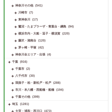
神奈川その他
(541)
川崎市
(7)
東神奈川
(17)
鷺沼・たまプラーザ・青葉台・綱島
(94)
横浜市内・大船・逗子・横須賀
(220)
藤沢・湘南台
(120)
茅ヶ崎・平塚
(42)
神奈川全エリア・出張
(4)
千葉
(916)
千葉市
(2)
八千代市
(30)
我孫子・柏・新松戸・松戸
(288)
市川・本八幡・西船橋・船橋
(194)
千葉その他
(399)
埼玉
(1281)
大宮・浦和・西川口
(473)