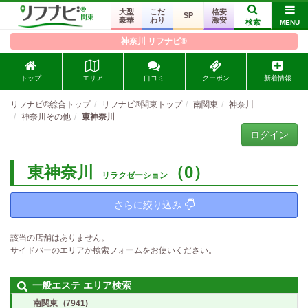
大型
こだ
格安
SP
豪華
わり
激安
検索
MENU
神奈川 リフナビ®
トップ
エリア
口コミ
クーポン
新着情報
リフナビ®総合トップ
リフナビ®関東トップ
南関東
神奈川
神奈川その他
東神奈川
ログイン
東神奈川
（0）
リラクゼーション
さらに絞り込み
該当の店舗はありません。
サイドバーのエリアか検索フォームをお使いください。
一般エステ エリア検索
南関東
(7941)