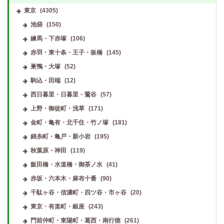
東京
(4305)
池袋
(150)
練馬・下赤塚
(106)
赤羽・東十条・王子・板橋
(145)
巣鴨・大塚
(52)
駒込・田端
(12)
西日暮里・日暮里・鶯谷
(57)
上野・御徒町・浅草
(171)
金町・亀有・北千住・竹ノ塚
(181)
錦糸町・亀戸・新小岩
(195)
秋葉原・神田
(119)
飯田橋・水道橋・御茶ノ水
(41)
赤坂・六本木・麻布十番
(90)
千駄ヶ谷・信濃町・四ツ谷・市ヶ谷
(20)
東京・有楽町・銀座
(243)
門前仲町・東陽町・葛西・南行徳
(261)