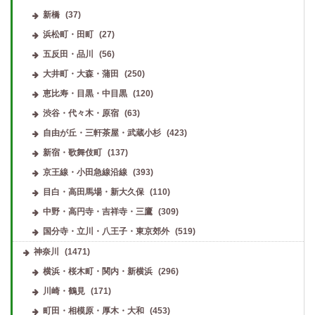
新橋
(37)
浜松町・田町
(27)
五反田・品川
(56)
大井町・大森・蒲田
(250)
恵比寿・目黒・中目黒
(120)
渋谷・代々木・原宿
(63)
自由が丘・三軒茶屋・武蔵小杉
(423)
新宿・歌舞伎町
(137)
京王線・小田急線沿線
(393)
目白・高田馬場・新大久保
(110)
中野・高円寺・吉祥寺・三鷹
(309)
国分寺・立川・八王子・東京郊外
(519)
神奈川
(1471)
横浜・桜木町・関内・新横浜
(296)
川崎・鶴見
(171)
町田・相模原・厚木・大和
(453)