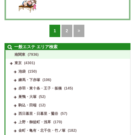
1
2
一般エステ エリア検索
南関東
(7936)
東京
(4301)
池袋
(150)
練馬・下赤塚
(106)
赤羽・東十条・王子・板橋
(145)
巣鴨・大塚
(52)
駒込・田端
(12)
西日暮里・日暮里・鶯谷
(57)
上野・御徒町・浅草
(170)
金町・亀有・北千住・竹ノ塚
(182)