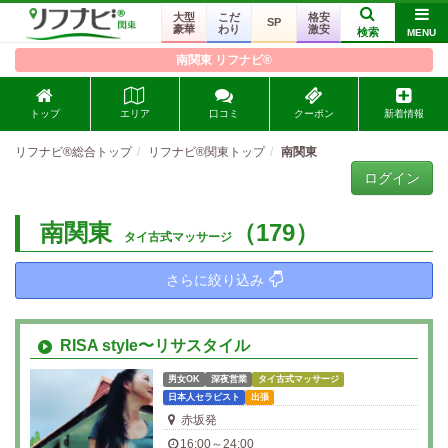
大型
こだ
格安
SP
豪華
わり
激安
検索
MENU
南関東 リフナビ®
トップ
エリア
口コミ
クーポン
新着情報
リフナビ®総合トップ
リフナビ®関東トップ
南関東
ログイン
南関東
（179）
タイ古式マッサージ
さらに絞り込み
RISA style〜リサスタイル
男女OK
深夜営業
タイ古式マッサージ
日本人セラピスト
出張
赤坂発
16:00～24:00