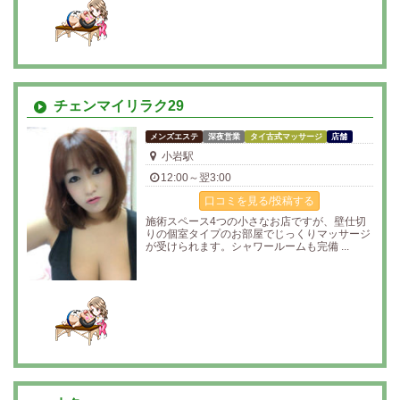
チェンマイリラク29
メンズエステ
深夜営業
タイ古式マッサージ
店舗
小岩駅
12:00～翌3:00
口コミを見る/投稿する
施術スペース4つの小さなお店ですが、壁仕切
りの個室タイプのお部屋でじっくりマッサージ
が受けられます。シャワールームも完備 ...