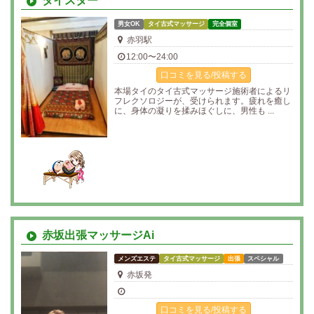
タイスター
男女OK
タイ古式マッサージ
完全個室
赤羽駅
12:00〜24:00
口コミを見る/投稿する
本場タイのタイ古式マッサージ施術者によるリ
フレクソロジーが、受けられます。疲れを癒し
に、身体の凝りを揉みほぐしに、男性も ...
赤坂出張マッサージAi
メンズエステ
タイ古式マッサージ
出張
スペシャル
赤坂発
口コミを見る/投稿する