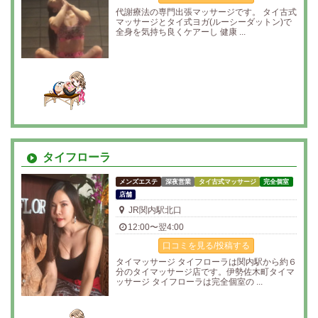
代謝療法の専門出張マッサージです。 タイ古式
マッサージとタイ式ヨガ(ルーシーダットン)で
全身を気持ち良くケアーし 健康 ...
タイフローラ
メンズエステ
深夜営業
タイ古式マッサージ
完全個室
店舗
JR関内駅北口
12:00〜翌4:00
口コミを見る/投稿する
タイマッサージ タイフローラは関内駅から約６
分のタイマッサージ店です。伊勢佐木町タイマ
ッサージ タイフローラは完全個室の ...