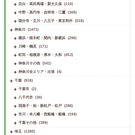
目白・高田馬場・新大久保
(110)
中野・高円寺・吉祥寺・三鷹
(309)
国分寺・立川・八王子・東京郊外
(518)
神奈川
(1471)
横浜・桜木町・関内・新横浜
(296)
川崎・鶴見
(171)
町田・相模原・厚木・大和
(453)
神奈川その他
(541)
神奈川全エリア・出張
(4)
千葉
(916)
千葉市
(2)
八千代市
(30)
我孫子・柏・新松戸・松戸
(288)
市川・本八幡・西船橋・船橋
(194)
千葉その他
(399)
埼玉
(1280)