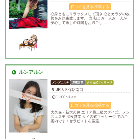
口コミを見る/投稿する
心身ともにリラックスして頂き 心とカラダの改
善をお約束致します。 当店は お一人お一人が
安心して癒しの時間をお過ごし ...
ルンアルン
メンズエステ
深夜営業
タイ古式マッサージ
JR大久保駅南口
11:00〜Last
口コミを見る/投稿する
大久保・新大久保 エリア最上級のタイ式、メン
ズエステ 深夜営業 タイ古式マッサージ でのご
案内です！セラピストを厳選、 ...