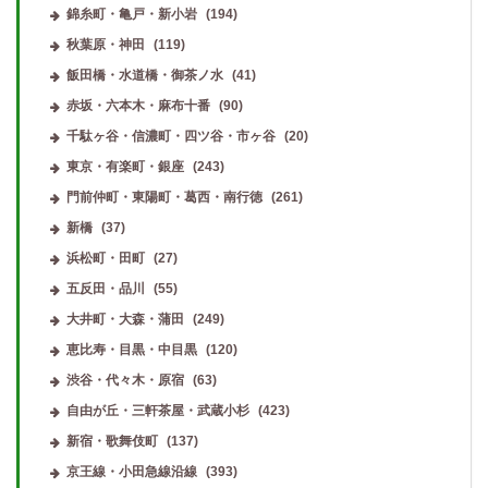
錦糸町・亀戸・新小岩
(194)
秋葉原・神田
(119)
飯田橋・水道橋・御茶ノ水
(41)
赤坂・六本木・麻布十番
(90)
千駄ヶ谷・信濃町・四ツ谷・市ヶ谷
(20)
東京・有楽町・銀座
(243)
門前仲町・東陽町・葛西・南行徳
(261)
新橋
(37)
浜松町・田町
(27)
五反田・品川
(55)
大井町・大森・蒲田
(249)
恵比寿・目黒・中目黒
(120)
渋谷・代々木・原宿
(63)
自由が丘・三軒茶屋・武蔵小杉
(423)
新宿・歌舞伎町
(137)
京王線・小田急線沿線
(393)