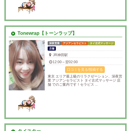
Tonewrap【トーンラップ】
深夜営業
アジアンセラピスト
タイ古式マッサージ
店舗
JR神田駅
12:00～翌02:00
口コミを見る/投稿する
東京 エリア最上級のリラクゼーション、深夜営
業 アジアンセラピスト タイ古式マッサージ 店
舗 でのご案内です！セラピス ...