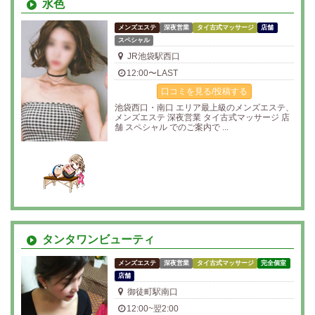
水色
メンズエステ
深夜営業
タイ古式マッサージ
店舗
スペシャル
JR池袋駅西口
12:00〜LAST
口コミを見る/投稿する
池袋西口・南口 エリア最上級のメンズエステ、
メンズエステ 深夜営業 タイ古式マッサージ 店
舗 スペシャル でのご案内で ...
タンタワンビューティ
メンズエステ
深夜営業
タイ古式マッサージ
完全個室
店舗
御徒町駅南口
12:00~翌2:00