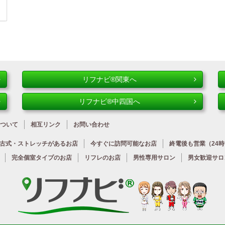
リフナビ®関東へ
リフナビ®中四国へ
ついて
相互リンク
お問い合わせ
古式・ストレッチが
あるお店
今すぐに
訪問可能なお店
終電後も営業
（24
完全個室タイプのお店
リフレのお店
男性専用サロン
男女歓迎サロ