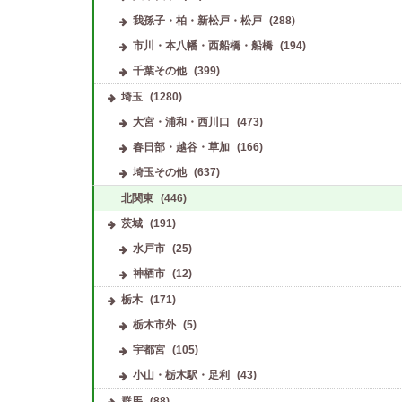
我孫子・柏・新松戸・松戸
(288)
市川・本八幡・西船橋・船橋
(194)
千葉その他
(399)
埼玉
(1280)
大宮・浦和・西川口
(473)
春日部・越谷・草加
(166)
埼玉その他
(637)
北関東
(446)
茨城
(191)
水戸市
(25)
神栖市
(12)
栃木
(171)
栃木市外
(5)
宇都宮
(105)
小山・栃木駅・足利
(43)
群馬
(88)