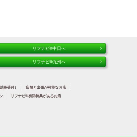
リフナビ®中日へ
リフナビ®九州へ
時以降受付）
店舗と出張が
可能なお店
ン
リフナビ®初回特典が
あるお店