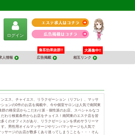
ログイン
集客効果抜群!!
大募集中!!
求人情報
広告掲載
相互リンク
メンエス、チャイエス、リラクゼーション（リフレ）、マッサ
ーションの0件のお店を掲載中、今や個室サロンは人気で南関東
抜群の格安店からこだわり派・個性派のお店、スペシャルなコ
こだわり検索条件からお店をチョイス！南関東のエステ店を皆
数多くのオフィスがあり、リラクゼーションを求めサラリーマ
ます。男性用オイルマッサージやリンパマッサージも人気で
マッサージのお店が数多くあり迷ってしまうことも・・・そん