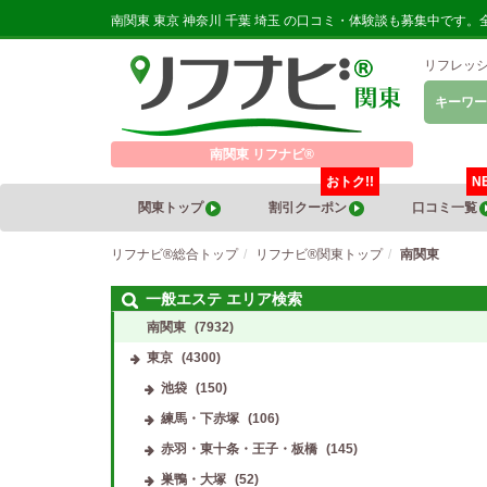
南関東 東京 神奈川 千葉 埼玉 の口コミ・体験談も募集中です
リフレッ
キーワー
南関東 リフナビ®
おトク!!
N
関東トップ
割引クーポン
口コミ一覧
リフナビ®総合トップ
リフナビ®関東トップ
南関東
一般エステ エリア検索
南関東
(7932)
東京
(4300)
池袋
(150)
練馬・下赤塚
(106)
赤羽・東十条・王子・板橋
(145)
巣鴨・大塚
(52)