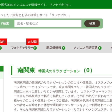
。全国各地のメンズエステ情報サイト、リフナビ®です。
シュしたい貴方とお店の橋渡しサイト「リフナビ®」。
ド検索
検索
EW!!
大人気!!
フォトギャラリー
新店舗情報
メンエス用語百選
南関東
（0）
韓国式のリラクゼーション
南関東周辺の韓国式のリラクゼーションの口コミや体験談、オススメの
ージ店のアーカイブページです。現在南関東エリア・韓国式のリラクゼ
周辺にも次々に新しいサロンが開店しています。 コストパフォーマンス
ース有りの高級店まで幅広く掲載しています。その日の気分に合わせて
様からの口コミや体験レポートでご紹介。南関東を代表する駅周辺には
ンの皆さんが癒されに休憩や通勤時にマッサージをよくご利用されてい
す。そんな南関東周辺はリラクゼーション（リフレ）やメンズエステ、