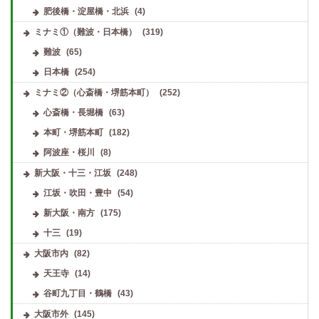
肥後橋・淀屋橋・北浜
(4)
ミナミ①（難波・日本橋）
(319)
難波
(65)
日本橋
(254)
ミナミ②（心斎橋・堺筋本町）
(252)
心斎橋・長堀橋
(63)
本町・堺筋本町
(182)
阿波座・桜川
(8)
新大阪・十三・江坂
(248)
江坂・吹田・豊中
(54)
新大阪・南方
(175)
十三
(19)
大阪市内
(82)
天王寺
(14)
谷町九丁目・鶴橋
(43)
大阪市外
(145)