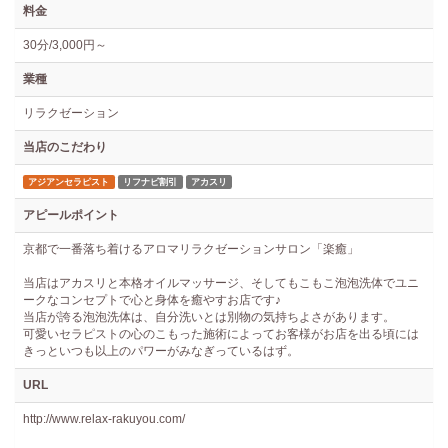
料金
30分/3,000円～
業種
リラクゼーション
当店のこだわり
アジアンセラピスト
リフナビ割引
アカスリ
アピールポイント
京都で一番落ち着けるアロマリラクゼーションサロン「楽癒」
当店はアカスリと本格オイルマッサージ、そしてもこもこ泡泡洗体でユニ
ークなコンセプトで心と身体を癒やすお店です♪
当店が誇る泡泡洗体は、自分洗いとは別物の気持ちよさがあります。
可愛いセラピストの心のこもった施術によってお客様がお店を出る頃には
きっといつも以上のパワーがみなぎっているはず。
URL
http://www.relax-rakuyou.com/