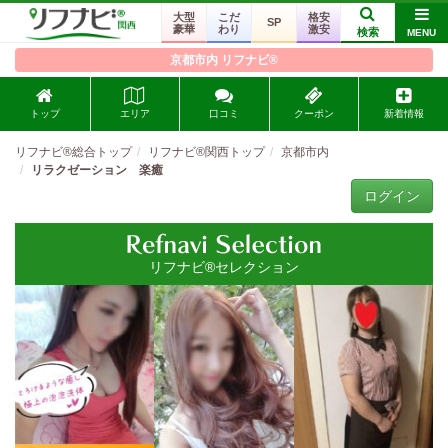
大型
こだ
格安
SP
豪華
わり
激安
検索
MENU
京都市内 リフナビ®
トップ
エリア
口コミ
クーポン
新着情報
リフナビ®総合トップ
リフナビ®関西トップ
京都市内
リラクゼーション 楽癒
ログイン
リフナビ®セレクション