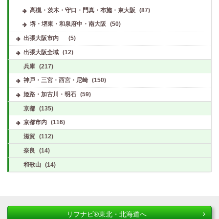
高槻・茨木・守口・門真・布施・東大阪
(87)
堺・堺東・和泉府中・南大阪
(50)
出張大阪市内
(5)
出張大阪全域
(12)
兵庫
(217)
神戸・三宮・西宮・尼崎
(150)
姫路・加古川・明石
(59)
京都
(135)
京都市内
(116)
滋賀
(112)
奈良
(14)
和歌山
(14)
リフナビ®東北・北海道へ