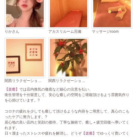
りかさん
アカスリルーム完備
マッサージroom
関西リラクゼーショ ...
関西リラクゼーショ ...
【楽癒】
では店内換気の徹底など細心の注意を払い、
衛生管理を十分留意して、安心な癒しの空間をご堪能頂けるよう雰囲気作り
を心掛けています。?
コロナの疲れを少しでも癒して頂けるような内容をご用意して、真心のこも
ったケアに努力します。?
居心地の良い店内と笑顔の接待、丁寧な施術で、癒し＋疲労回復へ導いてく
れます。
日々溜まったストレスや疲れを解消し、どうぞ
【楽癒】
でゆっくり寛いてく