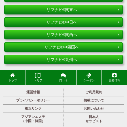
リフナビ®関東へ
リフナビ®中日へ
リフナビ®関西へ
リフナビ®中四国へ
リフナビ®九州へ
トップ
エリア
口コミ
クーポン
新着情報
運営情報
ご利用規約
プライバシーポリシー
掲載について
相互リンク
お問い合わせ
アジアンエステ
日本人
（中国・韓国）
セラピスト