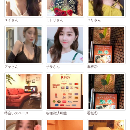
ユイさん
ミドリさん
ユリさん
アヤさん
ササさん
看板②
待合いスペース
各種決済可能
看板①