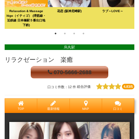
Relaxation & Massage
花恋
(阪神尼崎駅)
ラブ～LOVE～
R
Itigo（イティゴ）
(堺筋線・
近鉄線 日本橋駅５番出口地
下鉄)
烏丸駅
リラクゼーション 楽癒
070-5666-2688
口コミ件数：12 件
総合評価
4.83/5
TOP
最新情報
MAP
口コミ