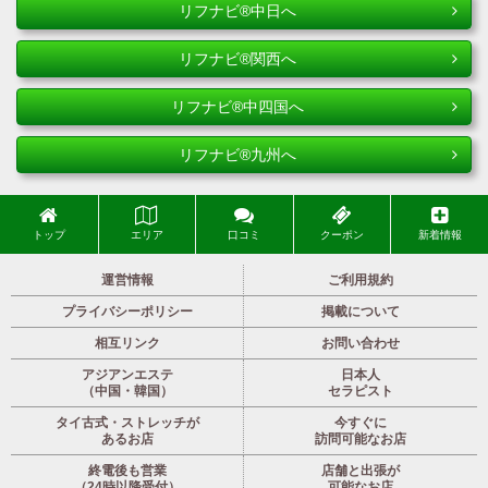
リフナビ®中日へ
リフナビ®関西へ
リフナビ®中四国へ
リフナビ®九州へ
トップ
エリア
口コミ
クーポン
新着情報
運営情報
ご利用規約
プライバシーポリシー
掲載について
相互リンク
お問い合わせ
アジアンエステ
日本人
（中国・韓国）
セラピスト
タイ古式・ストレッチが
今すぐに
あるお店
訪問可能なお店
終電後も営業
店舗と出張が
（24時以降受付）
可能なお店