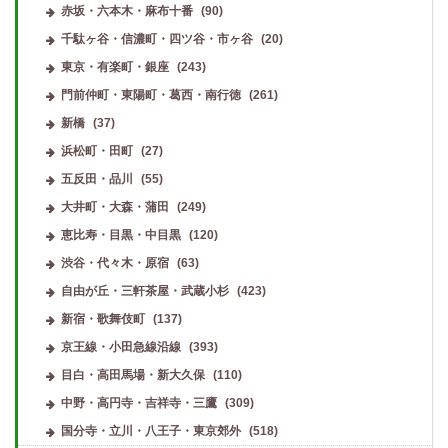
赤坂・六本木・麻布十番
(90)
千駄ヶ谷・信濃町・四ツ谷・市ヶ谷
(20)
東京・有楽町・銀座
(243)
門前仲町・東陽町・葛西・南行徳
(261)
新橋
(37)
浜松町・田町
(27)
五反田・品川
(55)
大井町・大森・蒲田
(249)
恵比寿・目黒・中目黒
(120)
渋谷・代々木・原宿
(63)
自由が丘・三軒茶屋・武蔵小杉
(423)
新宿・歌舞伎町
(137)
京王線・小田急線沿線
(393)
目白・高田馬場・新大久保
(110)
中野・高円寺・吉祥寺・三鷹
(309)
国分寺・立川・八王子・東京郊外
(518)