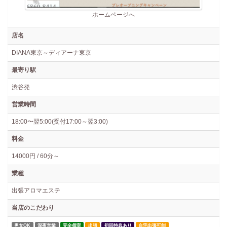
ホームページへ
店名
DIANA東京～ディアーナ東京
最寄り駅
渋谷発
営業時間
18:00〜翌5:00(受付17:00～翌3:00)
料金
14000円 / 60分～
業種
出張アロマエステ
当店のこだわり
男女OK
深夜営業
完全個室
出張
初回特典あり
自宅出張可能