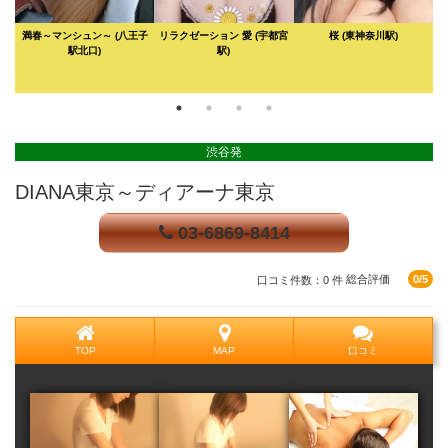
満春～マンシュン～
(八王子
リラクゼーション 愛
(宇都宮
桜
(東神奈川駅)
駅北口)
駅)
渋谷発
DIANA東京～ディアーナ東京
03-6869-8414
口コミ件数：0 件
総合評価
0/5
TOP
MAP
口コミ