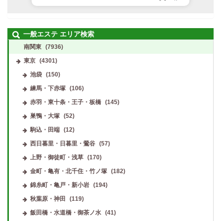
一般エステ エリア検索
南関東
(7936)
東京
(4301)
池袋
(150)
練馬・下赤塚
(106)
赤羽・東十条・王子・板橋
(145)
巣鴨・大塚
(52)
駒込・田端
(12)
西日暮里・日暮里・鶯谷
(57)
上野・御徒町・浅草
(170)
金町・亀有・北千住・竹ノ塚
(182)
錦糸町・亀戸・新小岩
(194)
秋葉原・神田
(119)
飯田橋・水道橋・御茶ノ水
(41)