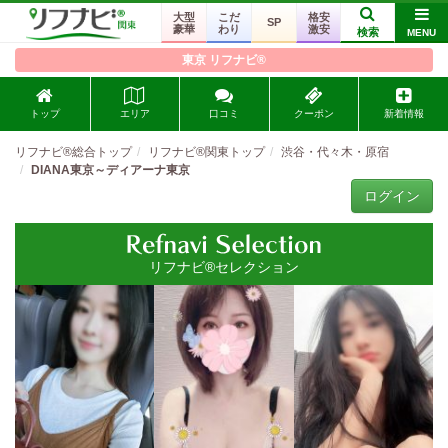
大型
こだ
格安
SP
豪華
わり
激安
検索
MENU
東京 リフナビ®
トップ
エリア
口コミ
クーポン
新着情報
リフナビ®総合トップ
リフナビ®関東トップ
渋谷・代々木・原宿
DIANA東京～ディアーナ東京
ログイン
リフナビ®セレクション