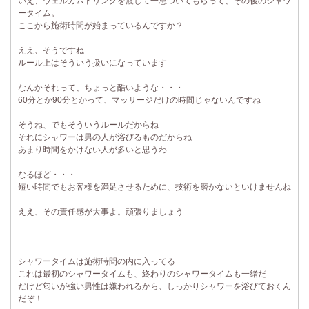
いえ、ウェルカムドリンクを渡して一息ついてもらって、その後のシャワ
ータイム。
ここから施術時間が始まっているんですか？
ええ、そうですね
ルール上はそういう扱いになっています
なんかそれって、ちょっと酷いような・・・
60分とか90分とかって、マッサージだけの時間じゃないんですね
そうね、でもそういうルールだからね
それにシャワーは男の人が浴びるものだからね
あまり時間をかけない人が多いと思うわ
なるほど・・・
短い時間でもお客様を満足させるために、技術を磨かないといけませんね
ええ、その責任感が大事よ。頑張りましょう
シャワータイムは施術時間の内に入ってる
これは最初のシャワータイムも、終わりのシャワータイムも一緒だ
だけど匂いが強い男性は嫌われるから、しっかりシャワーを浴びておくん
だぞ！