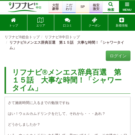
大型
こだ
格安
SP
豪華
わり
激安
検索
MENU
トップ
エリア
口コミ
クーポン
新着情報
リフナビ®総合トップ
リフナビ®中日トップ
リフナビ®メンエス辞典百選 第１５話 大事な時間！「シャワータイ
ム」
ログイン
リフナビ®メンエス辞典百選 第
１５話 大事な時間！「シャワー
タイム」
さて施術時間に入るまでの勉強ですね
はい！ウェルカムドリンクをだして、それから・・・あれ？
どうかしましたか？