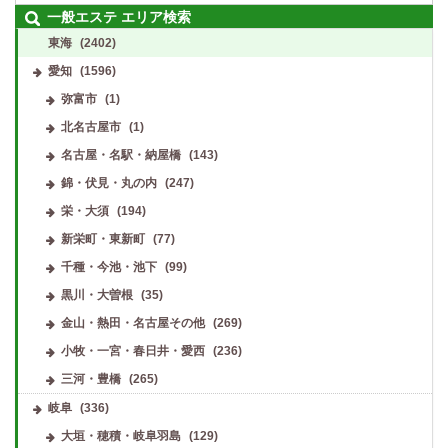
一般エステ エリア検索
東海
(2402)
愛知
(1596)
弥富市
(1)
北名古屋市
(1)
名古屋・名駅・納屋橋
(143)
錦・伏見・丸の内
(247)
栄・大須
(194)
新栄町・東新町
(77)
千種・今池・池下
(99)
黒川・大曽根
(35)
金山・熱田・名古屋その他
(269)
小牧・一宮・春日井・愛西
(236)
三河・豊橋
(265)
岐阜
(336)
大垣・穂積・岐阜羽島
(129)