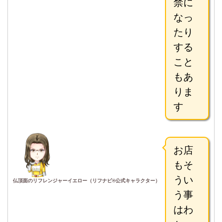
禁に
なっ
たり
する
こと
もあ
りま
す
お店
もそ
うい
仏頂面のリフレンジャーイエロー（リフナビ®公式キャラクター）
う事
はわ