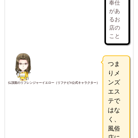
奉仕
があ
るお
店の
こと
つま
りメ
ンズ
仏頂面のリフレンジャーイエロー（リフナビ®公式キャラクター）
エス
テで
はな
く、
風俗
店に