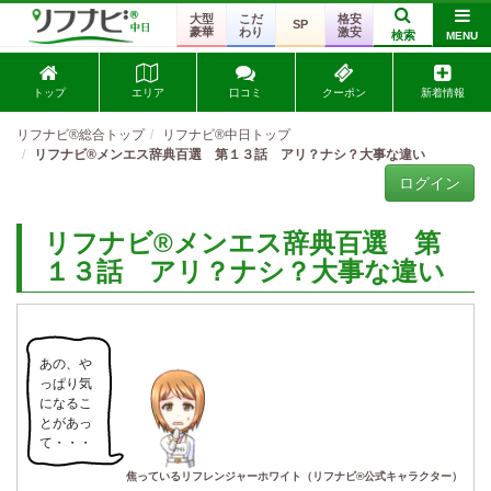
大型
こだ
格安
SP
豪華
わり
激安
検索
MENU
トップ
エリア
口コミ
クーポン
新着情報
リフナビ®総合トップ
リフナビ®中日トップ
リフナビ®メンエス辞典百選 第１３話 アリ？ナシ？大事な違い
ログイン
リフナビ®メンエス辞典百選 第
１３話 アリ？ナシ？大事な違い
あの、や
っぱり気
になるこ
とがあっ
て・・・
焦っているリフレンジャーホワイト（リフナビ®公式キャラクター）