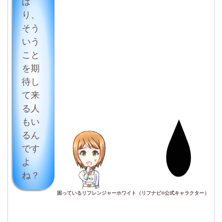
ぱ
り、
そう
いう
こと
を期
待し
て来
る人
もい
るん
です
よ
ね？
困っているリフレンジャーホワイト（リフナビ®公式キャラクター）