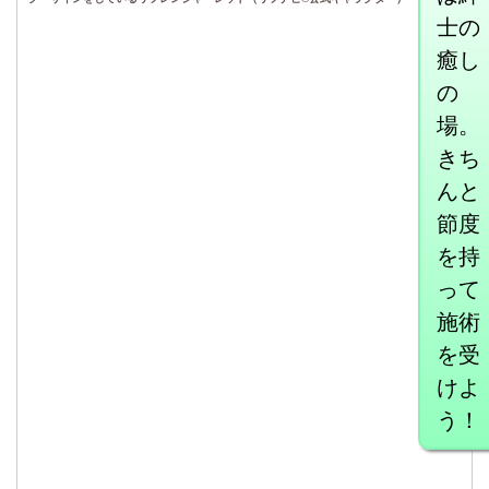
士の
癒し
の
場。
きち
んと
節度
を持
って
施術
を受
けよ
う！