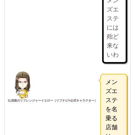
メン
ズエ
ステ
には
殆ど
来な
いわ
メン
ズエ
ステ
仏頂面のリフレンジャーイエロー（リフナビ®公式キャラクター）
を名
乗る
店舗