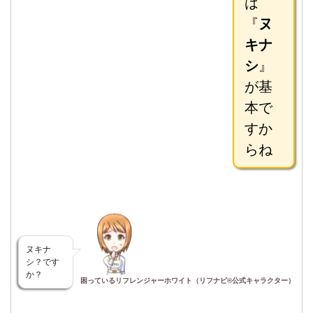
は
『
ヌ
キナ
シ
』
が基
本で
すか
らね
ヌキナ
シ？です
か？
困っているリフレンジャーホワイト（リフナビ®公式キャラクター）