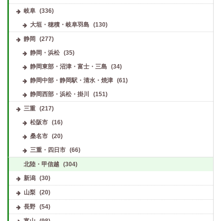
岐阜
(336)
大垣・穂積・岐阜羽島
(130)
静岡
(277)
静岡・浜松
(35)
静岡東部・沼津・富士・三島
(34)
静岡中部・静岡駅・清水・焼津
(61)
静岡西部・浜松・掛川
(151)
三重
(217)
松阪市
(16)
桑名市
(20)
三重・四日市
(66)
北陸・甲信越
(304)
新潟
(30)
山梨
(20)
長野
(54)
富山
(98)