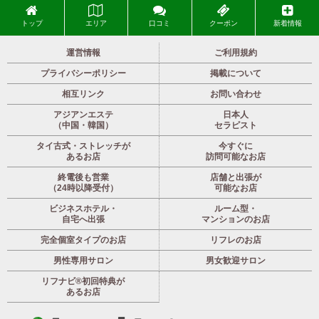
トップ
エリア
口コミ
クーポン
新着情報
運営情報
ご利用規約
プライバシーポリシー
掲載について
相互リンク
お問い合わせ
アジアンエステ
日本人
（中国・韓国）
セラピスト
タイ古式・ストレッチが
今すぐに
あるお店
訪問可能なお店
終電後も営業
店舗と出張が
（24時以降受付）
可能なお店
ビジネスホテル・
ルーム型・
自宅へ出張
マンションのお店
完全個室タイプのお店
リフレのお店
男性専用サロン
男女歓迎サロン
リフナビ®初回特典が
あるお店