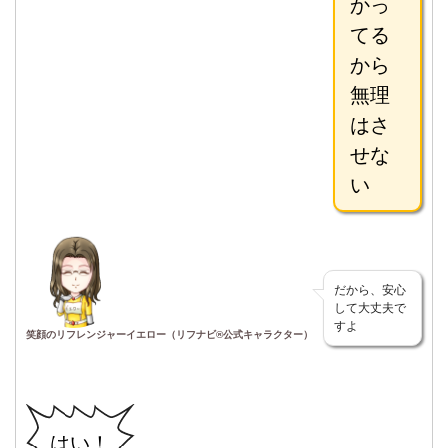
かっ
てる
から
無理
はさ
せな
い
だから、安心
して大丈夫で
すよ
笑顔のリフレンジャーイエロー（リフナビ®公式キャラクター）
はい！